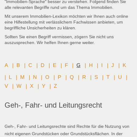
"Immobilien-Sprache" besser zu verstehen. Folgend finden Sie
alle relevanten Begriffe rund um das Thema Immobilien.
Mit unserem Immobilien-Lexikon möchten wir Ihnen auch online
eine Hilfestellung mit verlässlichem Fachwissen anbieten, um
begriffliche Unsicherheiten zu klären.
Sollten Sie einen Begriff vermissen, zögern Sie nicht uns
auszusprechen. Wir helfen Ihnen gerne weiter.
A
|
B
|
C
|
D
|
E
|
F
|
G
|
H
|
I
|
J
|
K
|
L
|
M
|
N
|
O
|
P
|
Q
|
R
|
S
|
T
|
U
|
V
|
W
|
X
|
Y
|
Z
Geh-, Fahr- und Leitungsrecht
Geh-, Fahr- und Leitungsrechte sind Rechte für die Nutzung von
nicht eigenen Grundstücken oder Grundstücksflächen. In der