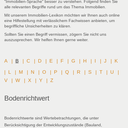
"Immobilien-Sprache" besser zu verstehen. Folgend finden Sie
alle relevanten Begriffe rund um das Thema Immobilien.
Mit unserem Immobilien-Lexikon möchten wir Ihnen auch online
eine Hilfestellung mit verlässlichem Fachwissen anbieten, um
begriffliche Unsicherheiten zu klären.
Sollten Sie einen Begriff vermissen, zögern Sie nicht uns
auszusprechen. Wir helfen Ihnen gerne weiter.
A
|
B
|
C
|
D
|
E
|
F
|
G
|
H
|
I
|
J
|
K
|
L
|
M
|
N
|
O
|
P
|
Q
|
R
|
S
|
T
|
U
|
V
|
W
|
X
|
Y
|
Z
Bodenrichtwert
Bodenrichtwerte sind Wertebetrachtungen, die unter
Berücksichtigung der Entwicklungszustände (Bauland,